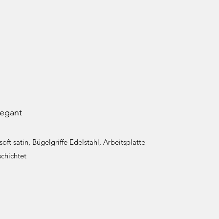
legant
oft satin, Bügelgriffe Edelstahl, Arbeitsplatte
schichtet